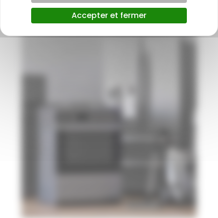
Accepter et fermer